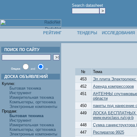
Search datasheet
РЕЙТИНГ
ТЕНДЕРЫ
ИССЛЕДОВАНИЯ
ПОИСК ПО САЙТУ
Опции:
and
or
№
Тема
ДОСКА ОБЪЯВЛЕНИЙ
453
Эл.плита Электролюкс
Куплю:
452
Аренда компрессоров
Бытовая техника
Инструмент
451
АНТЕННЫ спутниковые 
Измерительная техника
области
Компьютеры, оргтехника
450
пакеты под нанесение 
Электронные компоненты
Продам:
449
ДОСКА БЕСПЛАТНЫХ
Бытовая техника
www.euroclass.ru/cgi-b
Инструмент
Измерительная техника
448
Сумка санинструктора (
Компьютеры, оргтехника
447
Респиратор 9925
Электронные компоненты