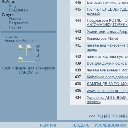
Работа:
446
Бытовая техника, элек
Ищу
445
Группа ПЕРЕЕЗД- ИДЕА
Предлагаю
дачный
Услуги:
Ремонт
444
Предлагаем КОТЛЫ,
Разработка
АВТОМАТИКУ, ГОРЕЛК
Прочее
443
Усилители, эквалайзер.
Главная
442
Конвекторы Noirot
Новое сообщение
441
пакеты под нанесение 
прода
440
папки из картона пуст
439
Все для дома и офиса
Cайт и форум для электриков
438
пакеты бумажные с ло
HARDW.net
437
Кофейное оборудован
436
ЛАМПЫ ДБ-60 ПО 149руб
435
www.rusreklama.ru - по
434
Установка АНТЕННЫХ к
области
<<<
[
41
] [
42
] [
43
] [
44
] [
РЕЙТИНГ
ТЕНДЕРЫ
ИССЛЕДОВАНИЯ