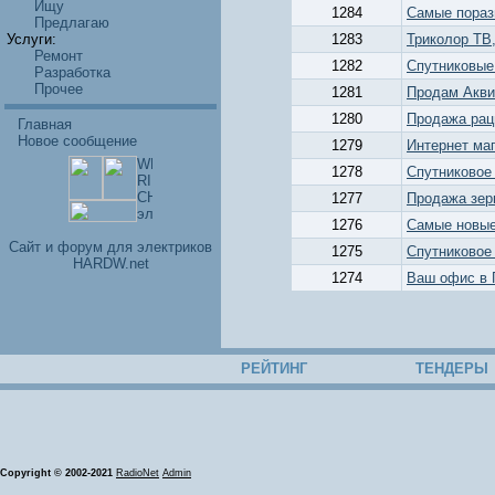
Ищу
1284
Самые пораз
Предлагаю
Услуги:
1283
Триколор ТВ
Ремонт
1282
Cпутниковые
Разработка
Прочее
1281
Продам Акви
1280
Продажа рац
Главная
Новое сообщение
1279
Интернет маг
1278
Cпутниковое
1277
Продажа зер
1276
Самые новые
Cайт и форум для электриков
1275
Cпутниковое
HARDW.net
1274
Ваш офис в 
РЕЙТИНГ
ТЕНДЕРЫ
Copyright © 2002-2021
RadioNet
Admin