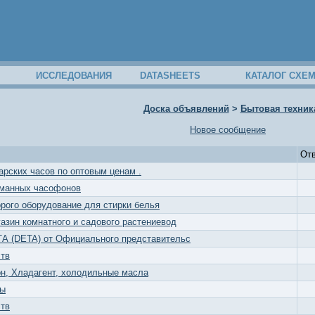
ИССЛЕДОВАНИЯ
DATASHEETS
КАТАЛОГ СХЕ
Доска объявлений
>
Бытовая техник
Новое сообщение
От
арских часов по оптовым ценам .
манных часофонов
рого оборудование для стирки белья
азин комнатного и садового растениевод
А (DETA) от Официального представительс
 тв
н, Хладагент, холодильные масла
ры
 тв