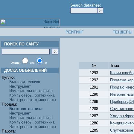
Search datasheet
РЕЙТИНГ
ТЕНДЕРЫ
ПОИСК ПО САЙТУ
Опции:
and
or
№
Тема
ДОСКА ОБЪЯВЛЕНИЙ
1293
Копии швейц
Куплю:
1292
Продажа кар
Бытовая техника
Инструмент
1291
Продаю недо
Измерительная техника
1290
Интернет-маг
Компьютеры, оргтехника
Электронные компоненты
1289
Приборы ДЭТ
Продам:
Бытовая техника
1288
Спутниковое
Инструмент
1287
Хладон,Фрео
Измерительная техника
Компьютеры, оргтехника
1286
Кондиционе
Электронные компоненты
1285
Cпутниковое
Работа: