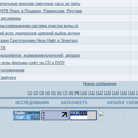
ительные женские наручные часы за треть
,НТВ Плюс в Пушкино, Раменском, Реутове
 ресирверы
на-совершенная система очистки воды от
ий всех диапазонов,широкий выбор антенн
азин Светотехники Неон Найт и Электрот
 ТВ
нодробилок, кормоизмельчителей, аппарат
 игры,фильмы,софт на CD и DVD!
 телевидение
Гамбурге
Новое сообщение
[
1
] [
2
] [
3
] [
4
] [
5
] [
6
] [
7
] [
8
]
[9]
[
10
] [
11
] [
12
] [
13
] [
14
] [
15
] [
16
] [
ИССЛЕДОВАНИЯ
DATASHEETS
КАТАЛОГ СХЕМ