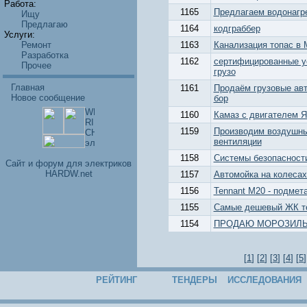
Работа:
1165
Предлагаем водонагр
Ищу
Предлагаю
1164
кодграббер
Услуги:
Ремонт
1163
Канализация топас в 
Разработка
1162
сертифицированные у
Прочее
грузо
Главная
1161
Продаём грузовые ав
Новое сообщение
бор
1160
Камаз с двигателем Я
1159
Производим воздушны
вентиляции
1158
Системы безопасност
Cайт и форум для электриков
HARDW.net
1157
Автомойка на колесах
1156
Tennant M20 - подме
1155
Самые дешевый ЖК те
1154
ПРОДАЮ МОРОЗИЛЬ
[
1
] [
2
] [
3
] [
4
] [
5
]
РЕЙТИНГ
ТЕНДЕРЫ
ИССЛЕДОВАНИЯ