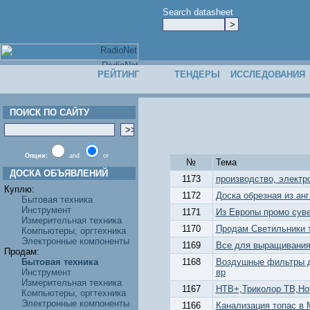
Search datasheet
РЕЙТИНГ
ТЕНДЕРЫ
ИССЛЕДОВАНИЯ
ПОИСК ПО САЙТУ
Опции:
and
or
№
Тема
ДОСКА ОБЪЯВЛЕНИЙ
1173
производство, электр
Куплю:
1172
Доска обрезная из ан
Бытовая техника
Инструмент
1171
Из Европы промо сув
Измерительная техника
1170
Продам Светильники т
Компьютеры, оргтехника
Электронные компоненты
1169
Все для выращивания 
Продам:
Бытовая техника
1168
Воздушные фильтры д
Инструмент
вр
Измерительная техника
1167
НТВ+,Триколор ТВ,Hot
Компьютеры, оргтехника
Электронные компоненты
1166
Канализация топас в 