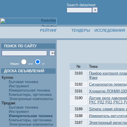
Search datasheet
РЕЙТИНГ
ТЕНДЕРЫ
ИССЛЕДОВАНИЯ
ПОИСК ПО САЙТУ
Опции:
and
or
№
Тема
ДОСКА ОБЪЯВЛЕНИЙ
3193
Прибор контроля пла
Куплю:
Факе
Бытовая техника
3192
Сигнализатор перепа
Инструмент
Измерительная техника
3191
Хлоратор ЛОНИИ-100
Компьютеры, оргтехника
3190
Датчик реле давлени
Электронные компоненты
РКС,РД2,РД1,РКС1,Р
Продам:
Бытовая техника
3189
Simens серия sitrans p
Инструмент
Измерительная техника
3188
Измеритель-регулято
Компьютеры, оргтехника
3187
Электронный регистра
Электронные компоненты