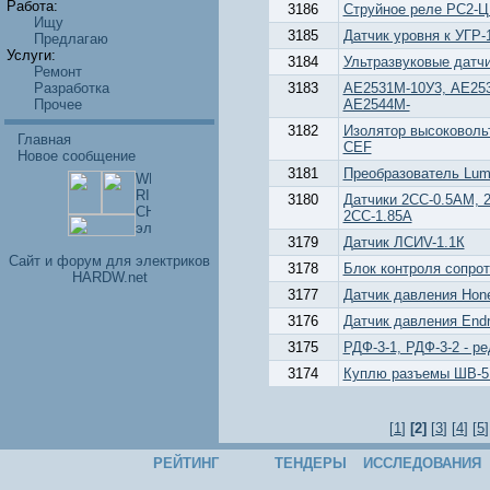
Работа:
3186
Струйное реле РС2-
Ищу
3185
Датчик уровня к УГР
Предлагаю
Услуги:
3184
Ультразвуковые датчи
Ремонт
Разработка
3183
АЕ2531М-10У3, АЕ253
Прочее
АЕ2544М-
3182
Изолятор высоковоль
Главная
CEF
Новое сообщение
3181
Преобразователь Lume
3180
Датчики 2СС-0.5АМ, 
2СС-1.85А
3179
Датчик ЛСИV-1.1К
Cайт и форум для электриков
3178
Блок контроля сопро
HARDW.net
3177
Датчик давления Hon
3176
Датчик давления Endr
3175
РДФ-3-1, РДФ-3-2 - р
3174
Куплю разъемы ШВ-5
[
1
]
[2]
[
3
] [
4
] [
5
]
РЕЙТИНГ
ТЕНДЕРЫ
ИССЛЕДОВАНИЯ