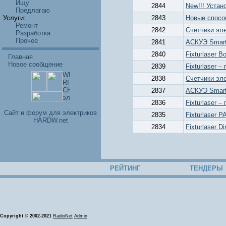
Ищу
2844
New!!! Устан
Предлагаю
Услуги:
2843
Новые спосо
Ремонт
2842
Счетчики эл
Разработка
Прочее
2841
АСКУЭ Smart
2840
Fixturlaser 
Главная
Новое сообщение
2839
Fixturlaser 
2838
Счетчики эл
2837
АСКУЭ Smart
2836
Fixturlaser 
Cайт и форум для электриков
2835
Fixturlaser 
HARDW.net
2834
Fixturlaser D
РЕЙТИНГ
ТЕНДЕРЫ
Copyright © 2002-2021
RadioNet
Admin