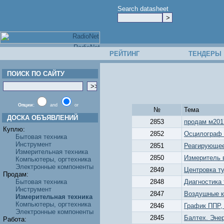
Search datasheet
РЕЙТИНГ
ТЕНДЕРЫ
ПОИСК ПО САЙТУ
Опции:
and
or
№
Тема
ДОСКА ОБЪЯВЛЕНИЙ
2853
продам м201
Куплю:
2852
Осцилограф 
Бытовая техника
Инструмент
2851
Реагирующее
Измерительная техника
2850
Измеритель 
Компьютеры, оргтехника
Электронные компоненты
2849
Центровка ту
Продам:
Бытовая техника
2848
Диагностика 
Инструмент
2847
Воздушные к
Измерительная техника
Компьютеры, оргтехника
2846
График ППР,
Электронные компоненты
2845
Балтех. Эне
Работа: