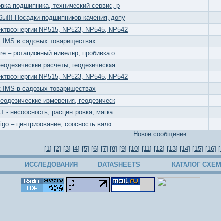
овка подшипника, технический сервис, р
бы!!! Посадки подшипников качения, допу
ектроэнергии NP515, NP523, NP545, NP542
 IMS в садовых товариществах
Bore – ротационный нивелир, пробивка о
– геодезические расчеты, геодезическая
ектроэнергии NP515, NP523, NP545, NP542
 IMS в садовых товариществах
– геодезические измерения, геодезическ
PAT - несоосность, расцентровка, магка
irigo – центрирование, соосность вало
Новое сообщение
[
1
] [
2
] [
3
] [
4
] [
5
] [
6
] [
7
] [
8
] [
9
] [
10
] [
11
] [
12
] [
13
] [
14
] [
15
] [
16
] [
ИССЛЕДОВАНИЯ
DATASHEETS
КАТАЛОГ СХЕМ