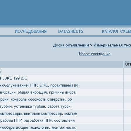
ИССЛЕДОВАНИЯ
DATASHEETS
КАТАЛОГ СХЕ
Доска объявлений
>
Измерительная тех
Новое сообщение
От
7
FLUKE 199 B/С
 обслуживание, ППР, ОФС, проактивный по
вибрации, общая вибрация, причины вибра
рбин, контроль соосности отверстий, об
турбин, установка турбин, работа турби
омпрессоры, винтовой компрессор, компре
 работы ППР, разработка ППР, составлени
ргосберегающие технологии, монтаж насос