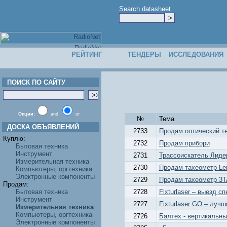
Search datasheet
РЕЙТИНГ
ТЕНДЕРЫ
ИССЛЕДОВАНИЯ
ПОИСК ПО САЙТУ
Опции:
and
or
№
Тема
ДОСКА ОБЪЯВЛЕНИЙ
2733
Продам оптический те
Куплю:
2732
Продам прибори
Бытовая техника
Инструмент
2731
Трассоискатель Лидер
Измерительная техника
2730
Продам тахеометр Lei
Компьютеры, оргтехника
Электронные компоненты
2729
Продам тахеометр 3TA
Продам:
Бытовая техника
2728
Fixturlaser – выезд 
Инструмент
2727
Fixturlaser GO – лучш
Измерительная техника
Компьютеры, оргтехника
2726
Балтех - вертикальны
Электронные компоненты