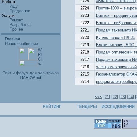
2725
«Балтех» - стетоскоп
Работа:
Ищу
2724
Протон-1000 – виброз
Предлагаю
Услуги:
2723
Балтех – продвинутый
Ремонт
2722
Балтех – виброанализ
Разработка
Прочее
2721
Продам тахеометр Nik
2720
Куплю панели ПЛ-31
Главная
Новое сообщение
2719
Блоки питания, БПС, 
2718
Продам оптический те
2717
Продам тахеометр Nik
2716
электромеханический
Cайт и форум для электриков
2715
Газоанализатор ОКА-9
HARDW.net
2714
продам электрообору
<<<
[
21
] [
22
] [
23
] [
24
]
[
РЕЙТИНГ
ТЕНДЕРЫ
ИССЛЕДОВАНИЯ