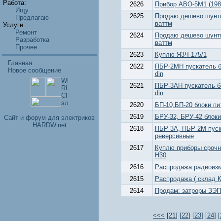
Работа:
2626
Прибор АВО-5М1 (1986 
Ищу
2625
Продаю дешево шунты
Предлагаю
ваттм
Услуги:
Ремонт
2624
Продаю дешево шунты
Разработка
ваттм
Прочее
2623
Куплю Я3Ч-175/1
Главная
2622
ПБР-2МН пускатель б
Новое сообщение
din
2621
ПБР-3АН пускатель б
din
2620
БП-10,БП-20 блоки пи
2619
БРУ-32, БРУ-42 блоки
Cайт и форум для электриков
HARDW.net
2618
ПБР-3А, ПБР-2М пуск
реверсивные
2617
Куплю приборы срочн
Н30
2616
Распродажа радиоизм
2615
Распродажа ( склад 
2614
Продам: затроры ЗЭП
<<<
[
21
] [
22
] [
23
] [
24
] [