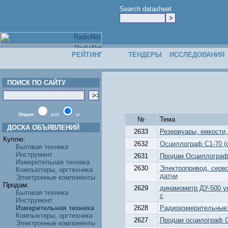
Search datasheet
РЕЙТИНГ
ТЕНДЕРЫ
ИССЛЕДОВАНИЯ
ПОИСК ПО САЙТУ
Опции:
and
or
№
Тема
ДОСКА ОБЪЯВЛЕНИЙ
2633
Резервуары, емкости
Куплю:
2632
Осциллограф С1-70 (с
Бытовая техника
Инструмент
2631
Продам Осциллограф
Измерительная техника
2630
Электропривод, серв
Компьютеры, оргтехника
датчи
Электронные компоненты
Продам:
2629
динамометр ДУ-500 у
Бытовая техника
с
Инструмент
Измерительная техника
2628
Радиоизмерительные
Компьютеры, оргтехника
2627
Продам осцилограф С1
Электронные компоненты