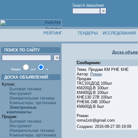
Search datasheet
РЕЙТИНГ
ТЕНДЕРЫ
ИССЛЕДОВАНИЯ
ПОИСК ПО САЙТУ
Доска объяв
Сообщение:
Тема: Продам КМ РНЕ КНЕ
Опции:
and
or
Автор:
Роман
ДОСКА ОБЪЯВЛЕНИЙ
Продам
ТКС101ДОД 100шт
Куплю:
КМ200Д-В 100шт
Бытовая техника
КМ400Д-В 100шт
Инструмент
КНЕ130 27В 100шт
Измерительная техника
РНЕ66 24В 100шт
Компьютеры, оргтехника
КМ600Д-В 6шт
Электронные
компоненты
Роман
Продам:
roma1str@gmail.com
Бытовая техника
Инструмент
Создано: 2016-08-27 00:19:09
Измерительная техника
Компьютеры, оргтехника