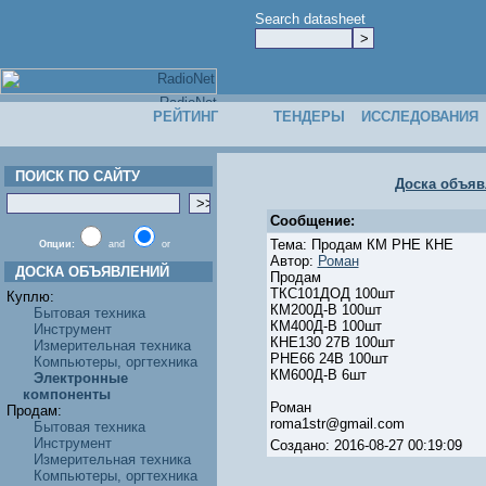
Search datasheet
РЕЙТИНГ
ТЕНДЕРЫ
ИССЛЕДОВАНИЯ
ПОИСК ПО САЙТУ
Доска объяв
Сообщение:
Тема: Продам КМ РНЕ КНЕ
Опции:
and
or
Автор:
Роман
ДОСКА ОБЪЯВЛЕНИЙ
Продам
ТКС101ДОД 100шт
Куплю:
КМ200Д-В 100шт
Бытовая техника
КМ400Д-В 100шт
Инструмент
КНЕ130 27В 100шт
Измерительная техника
РНЕ66 24В 100шт
Компьютеры, оргтехника
КМ600Д-В 6шт
Электронные
компоненты
Роман
Продам:
roma1str@gmail.com
Бытовая техника
Инструмент
Создано: 2016-08-27 00:19:09
Измерительная техника
Компьютеры, оргтехника