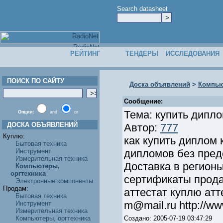
Search datasheet
РЕЙТИНГ
ТЕНДЕРЫ
ИССЛЕДОВАНИЯ
ПОИСК ПО САЙТУ
Доска объявлений
>
Компью
Сообщение:
Тема: купить дипло
Опции:
and
or
ДОСКА ОБЪЯВЛЕНИЙ
Автор:
777
Куплю:
как купить диплом 
Бытовая техника
Инструмент
дипломов без пред
Измерительная техника
Доставка в регион
Компьютеры,
оргтехника
сертификаты прод
Электронные компоненты
Продам:
аттестат куплю атте
Бытовая техника
m@mail.ru http://ww
Инструмент
Измерительная техника
Компьютеры, оргтехника
Создано: 2005-07-19 03:47:29