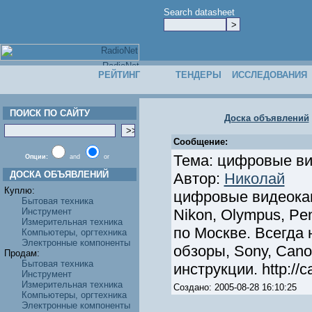
Search datasheet
РЕЙТИНГ
ТЕНДЕРЫ
ИССЛЕДОВАНИЯ
ПОИСК ПО САЙТУ
Доска объявлений
Сообщение:
Тема: цифровые ви
Опции:
and
or
ДОСКА ОБЪЯВЛЕНИЙ
Автор:
Николай
Куплю:
цифровые видеокам
Бытовая техника
Инструмент
Nikon, Olympus, P
Измерительная техника
по Москве. Всегда 
Компьютеры, оргтехника
Электронные компоненты
обзоры, Sony, Cano
Продам:
Бытовая техника
инструкции. http://
Инструмент
Измерительная техника
Создано: 2005-08-28 16:10:25
Компьютеры, оргтехника
Электронные компоненты