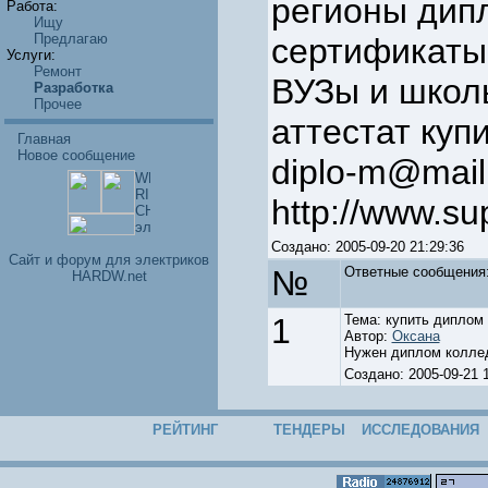
регионы дип
Работа:
Ищу
Предлагаю
сертификаты
Услуги:
Ремонт
ВУЗы и школ
Разработка
Прочее
аттестат куп
Главная
Новое сообщение
diplo-m@mail
http://www.su
Создано: 2005-09-20 21:29:36
Cайт и форум для электриков
№
Ответные cообщения
HARDW.net
1
Тема: купить диплом 
Автор:
Оксана
Нужен диплом коллед
Создано: 2005-09-21
РЕЙТИНГ
ТЕНДЕРЫ
ИССЛЕДОВАНИЯ