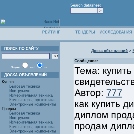
Search datasheet
РЕЙТИНГ
ТЕНДЕРЫ
ИССЛЕДОВАНИЯ
ПОИСК ПО САЙТУ
Доска объявлений
>
Сообщение:
Тема: купить
Опции:
and
or
ДОСКА ОБЪЯВЛЕНИЙ
свидетельст
Куплю:
Бытовая техника
Автор:
777
Инструмент
Измерительная техника
Компьютеры, оргтехника
как купить д
Электронные компоненты
Продам:
диплом прод
Бытовая техника
Инструмент
Измерительная техника
продам дипл
Компьютеры, оргтехника
Электронные компоненты