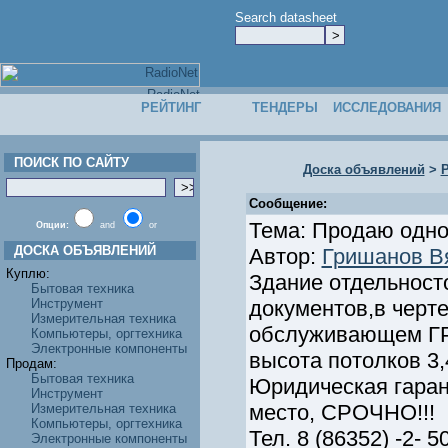
Search datasheet
РЕЙТИНГ
ТЕНДЕРЫ
ИССЛЕДОВАНИЯ
ПОИСК ПО САЙТУ
Доска объявлений
>
Р
Сообщение:
Тема: Продаю одноэ
Опции:
and
or
ДОСКА ОБЪЯВЛЕНИЙ
Автор:
Гришанов В
Куплю:
Здание отдельност
Бытовая техника
Инструмент
документов,в черте
Измерительная техника
обслуживающем ГРЭС
Компьютеры, оргтехника
Электронные компоненты
высота потолков 3,
Продам:
Бытовая техника
Юридическая гарант
Инструмент
место, СРОЧНО!!!
Измерительная техника
Компьютеры, оргтехника
Тел. 8 (86352) -2- 5
Электронные компоненты