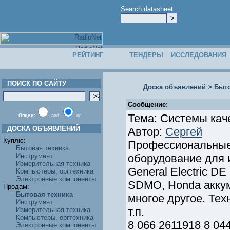
Search datasheet
РЕЙТИНГ
ТЕНДЕРЫ
ИССЛЕДОВАНИЯ
ПОИСК ПО САЙТУ
Доска объявлений
>
Быто
Сообщение:
Тема: Системы кач
Опции:
and
or
ДОСКА ОБЪЯВЛЕНИЙ
Автор:
Сергей
Куплю:
Профессиональные
Бытовая техника
Инструмент
оборудование для и
Измерительная техника
General Electric D
Компьютеры, оргтехника
Электронные компоненты
SDMO, Honda аккум
Продам:
Бытовая техника
многое другое. Тех
Инструмент
т.п.
Измерительная техника
Компьютеры, оргтехника
8 066 2611918 8 044
Электронные компоненты