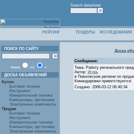
Search datasheet
РЕЙТИНГ
ТЕНДЕРЫ
ИССЛЕДОВАНИЯ
ПОИСК ПО САЙТУ
Доска об
Сообщение:
Тема: Работу регинального пред
Опции:
and
or
Автор:
Игорь
ДОСКА ОБЪЯВЛЕНИЙ
в Поволжском регионе по прода
Командировки приветствуются.
Куплю:
Бытовая техника
Создано: 2006-03-12 06:40:34
Инструмент
Измерительная техника
Компьютеры, оргтехника
Электронные компоненты
Продам:
Бытовая техника
Инструмент
Измерительная техника
Компьютеры, оргтехника
Электронные компоненты