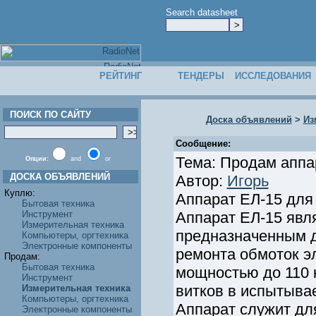
Search datasheet
РЕЙТИНГ
ТЕНДЕРЫ
ИССЛЕДОВАНИЯ
ПОИСК ПО САЙТУ
Доска объявлений
>
Из
Сообщение:
Тема: Продам аппа
Опции:
and
or
ДОСКА ОБЪЯВЛЕНИЙ
Автор:
Игорь
Куплю:
Аппарат ЕЛ-15 для 
Бытовая техника
Инструмент
Аппарат ЕЛ-15 явл
Измерительная техника
предназначенным д
Компьютеры, оргтехника
Электронные компоненты
ремонта обмоток э
Продам:
Бытовая техника
мощностью до 110 
Инструмент
витков в испытыва
Измерительная техника
Компьютеры, оргтехника
Аппарат служит дл
Электронные компоненты