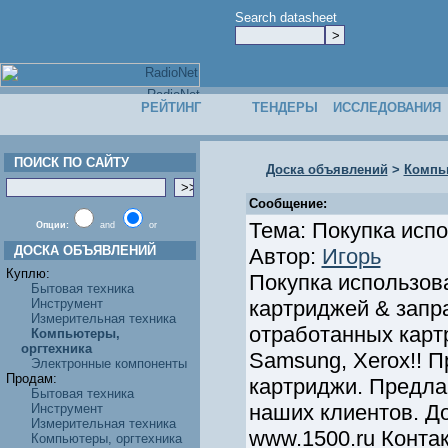
Search datasheet
РЕЙТИНГ
ТЕНДЕРЫ
ИССЛЕДОВАНИЯ
ПОИСК ПО САЙТУ
Доска объявлений
>
Компь
Сообщение:
Тема: Покупка исп
Опции:
and
or
ДОСКА ОБЪЯВЛЕНИЙ
Автор:
Игорь
Куплю:
Покупка использов
Бытовая техника
Инструмент
картриджей & запр
Измерительная техника
отработанных карт
Компьютеры,
оргтехника
Samsung, Xerox!! 
Электронные компоненты
Продам:
картриджи. Предла
Бытовая техника
наших клиентов. Д
Инструмент
Измерительная техника
www.1500.ru Контак
Компьютеры, оргтехника