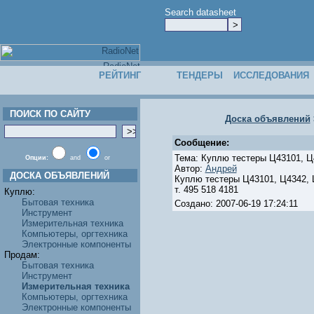
Search datasheet
РЕЙТИНГ
ТЕНДЕРЫ
ИССЛЕДОВАНИЯ
ПОИСК ПО САЙТУ
Доска объявлений
Сообщение:
Тема: Куплю тестеры Ц43101, Ц
Опции:
and
or
Автор:
Андрей
ДОСКА ОБЪЯВЛЕНИЙ
Куплю тестеры Ц43101, Ц4342,
т. 495 518 4181
Куплю:
Бытовая техника
Создано: 2007-06-19 17:24:11
Инструмент
Измерительная техника
Компьютеры, оргтехника
Электронные компоненты
Продам:
Бытовая техника
Инструмент
Измерительная техника
Компьютеры, оргтехника
Электронные компоненты