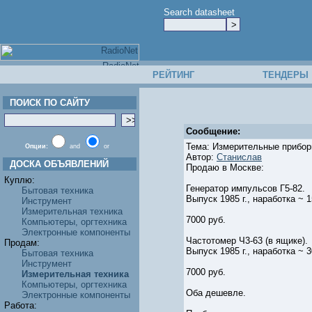
Search datasheet
РЕЙТИНГ
ТЕНДЕРЫ
ПОИСК ПО САЙТУ
Сообщение:
Тема: Измерительные прибор
Опции:
and
or
Автор:
Станислав
ДОСКА ОБЪЯВЛЕНИЙ
Продаю в Москве:
Куплю:
Генератор импульсов Г5-82.
Бытовая техника
Выпуск 1985 г., наработка ~ 
Инструмент
Измерительная техника
7000 руб.
Компьютеры, оргтехника
Электронные компоненты
Частотомер Ч3-63 (в ящике).
Продам:
Выпуск 1985 г., наработка ~ 3
Бытовая техника
Инструмент
7000 руб.
Измерительная техника
Компьютеры, оргтехника
Оба дешевле.
Электронные компоненты
Работа: