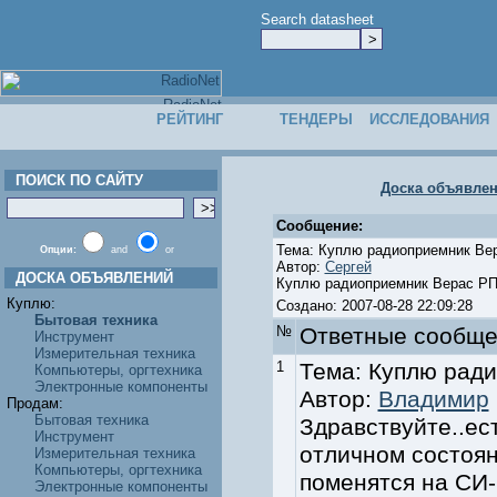
Search datasheet
РЕЙТИНГ
ТЕНДЕРЫ
ИССЛЕДОВАНИЯ
ПОИСК ПО САЙТУ
Доска объявле
Сообщение:
Тема: Куплю радиоприемник Ве
Опции:
and
or
Автор:
Сергей
ДОСКА ОБЪЯВЛЕНИЙ
Куплю радиоприемник Верас РП 
Куплю:
Создано: 2007-08-28 22:09:28
Бытовая техника
№
Ответные cообще
Инструмент
Измерительная техника
1
Тема: Куплю рад
Компьютеры, оргтехника
Электронные компоненты
Автор:
Владимир
Продам:
Бытовая техника
Здравствуйте..ес
Инструмент
отличном состоян
Измерительная техника
Компьютеры, оргтехника
поменятся на СИ-
Электронные компоненты