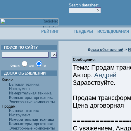
Search datasheet
РЕЙТИНГ
ТЕНДЕРЫ
ИССЛЕДОВАНИЯ
ПОИСК ПО САЙТУ
Доска объявлений
>
И
Сообщение:
Тема: Продам тра
Опции:
and
or
ДОСКА ОБЪЯВЛЕНИЙ
Автор:
Андрей
Куплю:
Здравствуйте.
Бытовая техника
Инструмент
Измерительная техника
Продам трансформа
Компьютеры, оргтехника
Электронные компоненты
Цена договорная
Продам:
Бытовая техника
Инструмент
===============
Измерительная техника
Компьютеры, оргтехника
С уважением, Анд
Электронные компоненты