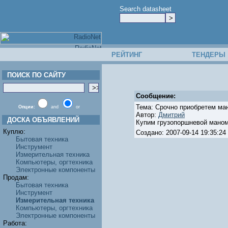
Search datasheet
РЕЙТИНГ
ТЕНДЕРЫ
ПОИСК ПО САЙТУ
Сообщение:
Тема: Срочно приобретем ма
Опции:
and
or
Автор:
Дмитрий
ДОСКА ОБЪЯВЛЕНИЙ
Купим грузопоршневой маноме
Куплю:
Создано: 2007-09-14 19:35:
Бытовая техника
Инструмент
Измерительная техника
Компьютеры, оргтехника
Электронные компоненты
Продам:
Бытовая техника
Инструмент
Измерительная техника
Компьютеры, оргтехника
Электронные компоненты
Работа: