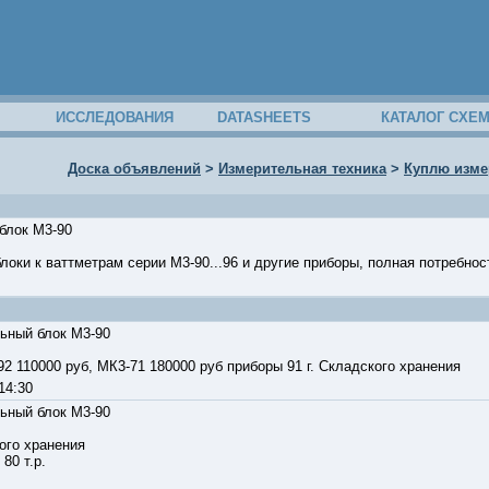
ИССЛЕДОВАНИЯ
DATASHEETS
КАТАЛОГ СХЕ
Доска объявлений
>
Измерительная техника
>
Куплю изме
блок М3-90
оки к ваттметрам серии М3-90...96 и другие приборы, полная потребност
22
ьный блок М3-90
2 110000 руб, МК3-71 180000 руб приборы 91 г. Складского хранения
5:14:30
ьный блок М3-90
ого хранения
 80 т.р.