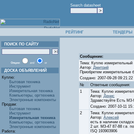
Search datasheet
РЕЙТИНГ
ТЕНДЕРЫ
ПОИСК ПО САЙТУ
Сообщение:
Тема: Куплю измерительный 
Опции:
and
or
Автор:
Дмитрий
ДОСКА ОБЪЯВЛЕНИЙ
Приобретем измерительные бл
Куплю:
Создано: 2007-09-28 09:21:
Бытовая техника
№
Ответные cообщения:
Инструмент
Измерительная техника
1
Тема: Куплю измерител
Компьютеры, оргтехника
Автор:
Денис
Электронные компоненты
Здравствуйте Есть М3-9
Продам:
Создано: 2007-10-11 1
Бытовая техника
2
Тема: Куплю измерител
Инструмент
Автор:
Алексей
Измерительная техника
есть в наличии складск
Компьютеры, оргтехника
2 шт. М3-47 87-88 г.в. по
Электронные компоненты
ISQ 193903906
Работа: