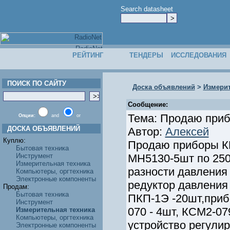
Search datasheet
РЕЙТИНГ
ТЕНДЕРЫ
ИССЛЕДОВАНИЯ
ПОИСК ПО САЙТУ
Доска объявлений
>
Измерит
Сообщение:
Тема: Продаю приб
Опции:
and
or
ДОСКА ОБЪЯВЛЕНИЙ
Автор:
Алексей
Куплю:
Продаю приборы КИ
Бытовая техника
Инструмент
МН5130-5шт по 250
Измерительная техника
разности давления 
Компьютеры, оргтехника
Электронные компоненты
редуктор давления
Продам:
Бытовая техника
ПКП-1Э -20шт,приб
Инструмент
070 - 4шт, КСМ2-07
Измерительная техника
Компьютеры, оргтехника
устройство регули
Электронные компоненты