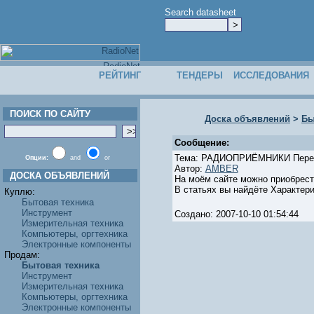
Search datasheet
РЕЙТИНГ
ТЕНДЕРЫ
ИССЛЕДОВАНИЯ
ПОИСК ПО САЙТУ
Доска объявлений
>
Бы
Сообщение:
Тема: РАДИОПРИЁМНИКИ Перен
Опции:
and
or
Автор:
AMBER
ДОСКА ОБЪЯВЛЕНИЙ
На моём сайте можно приобрес
В статьях вы найдёте Характер
Куплю:
Бытовая техника
Инструмент
Создано: 2007-10-10 01:54:44
Измерительная техника
Компьютеры, оргтехника
Электронные компоненты
Продам:
Бытовая техника
Инструмент
Измерительная техника
Компьютеры, оргтехника
Электронные компоненты