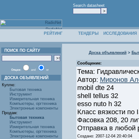
Search datasheet
РЕЙТИНГ
ТЕНДЕРЫ
ИССЛЕДОВАНИЯ
ПОИСК ПО САЙТУ
Доска объявлений
>
Быт
Сообщение:
Тема: Гидравлическ
Опции:
and
or
ДОСКА ОБЪЯВЛЕНИЙ
Автор:
Миронов Ал
Куплю:
mobil dte 24
Бытовая техника
Инструмент
shell tellus 32
Измерительная техника
esso nuto h 32
Компьютеры, оргтехника
Электронные компоненты
Класс вязкости по 
Продам:
Бытовая техника
Фасовка 208, 20 ли
Инструмент
Отправка в любой р
Измерительная техника
Компьютеры, оргтехника
Электронные компоненты
Создано: 2007-12-04 20:40:04