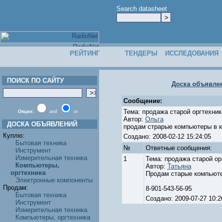
Search datasheet
РЕЙТИНГ
ТЕНДЕРЫ
ИССЛЕДОВАНИЯ
ПОИСК ПО САЙТУ
Доска объявле
Сообщение:
Тема: продажа старой оргтехник
Опции:
and
or
Автор:
Ольга
ДОСКА ОБЪЯВЛЕНИЙ
продам страрые компьютеры в к
Куплю:
Создано: 2008-02-12 15:24:05
Бытовая техника
№
Ответные cообщения:
Инструмент
Измерительная техника
1
Тема: продажа старой ор
Компьютеры,
Автор:
Татьяна
оргтехника
Продам старые компьюте
Электронные компоненты
Продам:
8-901-543-56-95
Бытовая техника
Создано: 2009-07-27 10
Инструмент
Измерительная техника
Компьютеры, оргтехника