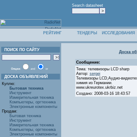
Search datasheet
РЕЙТИНГ
ТЕНДЕРЫ
ИССЛЕДОВАНИЯ
ПОИСК ПО САЙТУ
Доска о
Сообщение:
Тема: телевизоры LCD sharp
Опции:
and
or
Автор:
sergei
ДОСКА ОБЪЯВЛЕНИЙ
Телевизоры LCD,Аудио-видеоте
химия из Германии.
Куплю:
www.ukreurotex.ukrbiz.net
Бытовая техника
Инструмент
Создано: 2008-03-16 18:43:57
Измерительная техника
Компьютеры, оргтехника
Электронные компоненты
Продам:
Бытовая техника
Инструмент
Измерительная техника
Компьютеры, оргтехника
Электронные компоненты