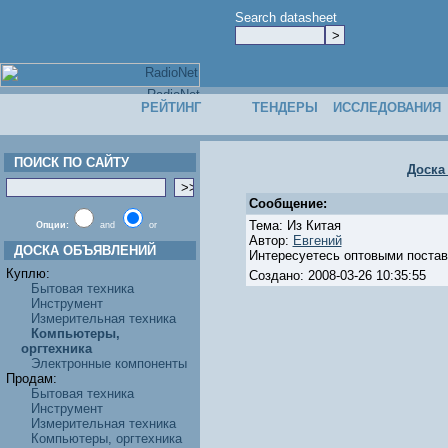
Search datasheet
РЕЙТИНГ
ТЕНДЕРЫ
ИССЛЕДОВАНИЯ
ПОИСК ПО САЙТУ
Доска
Сообщение:
Тема: Из Китая
Опции:
and
or
Автор:
Евгений
ДОСКА ОБЪЯВЛЕНИЙ
Интересуетесь оптовыми постав
Куплю:
Создано: 2008-03-26 10:35:55
Бытовая техника
Инструмент
Измерительная техника
Компьютеры,
оргтехника
Электронные компоненты
Продам:
Бытовая техника
Инструмент
Измерительная техника
Компьютеры, оргтехника