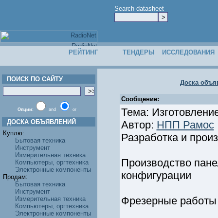
Search datasheet
РЕЙТИНГ
ТЕНДЕРЫ
ИССЛЕДОВАНИЯ
ПОИСК ПО САЙТУ
Доска объя
Сообщение:
Тема: Изготовлени
Опции:
and
or
ДОСКА ОБЪЯВЛЕНИЙ
Автор:
НПП Рамос
Куплю:
Разработка и прои
Бытовая техника
Инструмент
Измерительная техника
Производство пане
Компьютеры, оргтехника
Электронные компоненты
конфигурации
Продам:
Бытовая техника
Инструмент
Фрезерные работы
Измерительная техника
Компьютеры, оргтехника
Электронные компоненты