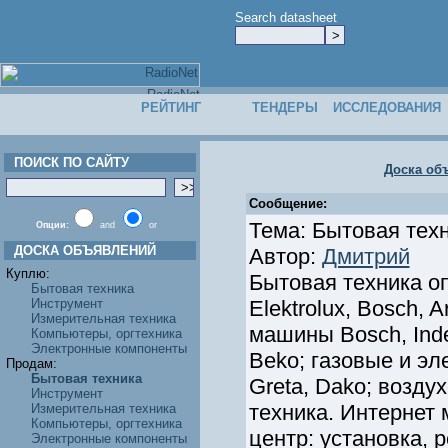
Search datasheet
РЕЙТИНГ
ТЕНДЕРЫ
ИССЛЕДОВАНИЯ
ПОИСК ПО САЙТУ
Доска об
Сообщение:
Тема: Бытовая тех
Опции:
and
or
ДОСКА ОБЪЯВЛЕНИЙ
Автор:
Дмитрий
Куплю:
Бытовая техника оп
Бытовая техника
Инструмент
Elektrolux, Bosch, 
Измерительная техника
машины Bosch, Indesi
Компьютеры, оргтехника
Электронные компоненты
Beko; газовые и эл
Продам:
Бытовая техника
Greta, Dako; возду
Инструмент
техника. Интернет 
Измерительная техника
Компьютеры, оргтехника
центр: установка,
Электронные компоненты