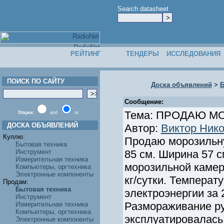
Search datasheet
РЕЙТИНГ
ТЕНДЕРЫ
ИССЛЕДОВАНИЯ
ПОИСК ПО САЙТУ
Доска объявлений
>
Б
Сообщение:
Тема: ПРОДАЮ М
Опции:
and
or
ДОСКА ОБЪЯВЛЕНИЙ
Автор:
Виктор Ник
Куплю:
Продаю морозильну
Бытовая техника
Инструмент
85 см. Ширина 57 с
Измерительная техника
морозильной камер
Компьютеры, оргтехника
Электронные компоненты
кг/сутки. Температ
Продам:
Бытовая техника
электроэнергии за 
Инструмент
Размораживание ру
Измерительная техника
Компьютеры, оргтехника
эксплуатировалась
Электронные компоненты