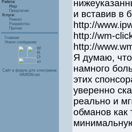
нижеуказанны
Работа:
Ищу
Предлагаю
и вставив в 
Услуги:
Ремонт
http://www.ip
Разработка
Прочее
http://wm-clic
Главная
Новое сообщение
http://www.w
Я думаю, что
намного бол
Cайт и форум для электриков
HARDW.net
этих спонсор
уверенно ска
реально и мг
обманов как 
минимальную