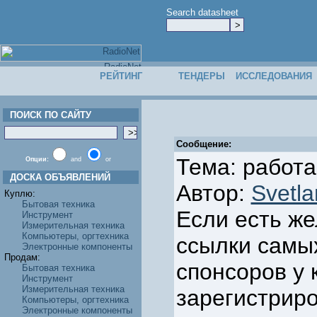
Search datasheet
РЕЙТИНГ
ТЕНДЕРЫ
ИССЛЕДОВАНИЯ
ПОИСК ПО САЙТУ
Сообщение:
Тема: работа
Опции:
and
or
ДОСКА ОБЪЯВЛЕНИЙ
Автор:
Svetl
Куплю:
Бытовая техника
Если есть же
Инструмент
Измерительная техника
Компьютеры, оргтехника
ссылки самы
Электронные компоненты
Продам:
спонсоров у 
Бытовая техника
Инструмент
Измерительная техника
зарегистрир
Компьютеры, оргтехника
Электронные компоненты