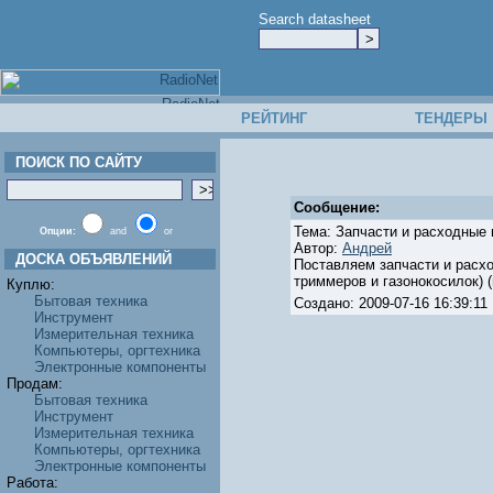
Search datasheet
РЕЙТИНГ
ТЕНДЕРЫ
ПОИСК ПО САЙТУ
Сообщение:
Тема: Запчасти и расходные 
Опции:
and
or
Автор:
Андрей
ДОСКА ОБЪЯВЛЕНИЙ
Поставляем запчасти и расхо
триммеров и газонокосилок) 
Куплю:
Бытовая техника
Создано: 2009-07-16 16:39:
Инструмент
Измерительная техника
Компьютеры, оргтехника
Электронные компоненты
Продам:
Бытовая техника
Инструмент
Измерительная техника
Компьютеры, оргтехника
Электронные компоненты
Работа: