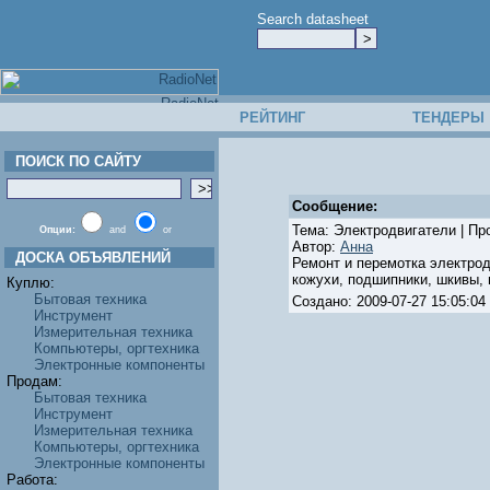
Search datasheet
РЕЙТИНГ
ТЕНДЕРЫ
ПОИСК ПО САЙТУ
Сообщение:
Тема: Электродвигатели | Про
Опции:
and
or
Автор:
Анна
ДОСКА ОБЪЯВЛЕНИЙ
Ремонт и перемотка электро
кожухи, подшипники, шкивы, м
Куплю:
Бытовая техника
Создано: 2009-07-27 15:05:
Инструмент
Измерительная техника
Компьютеры, оргтехника
Электронные компоненты
Продам:
Бытовая техника
Инструмент
Измерительная техника
Компьютеры, оргтехника
Электронные компоненты
Работа: