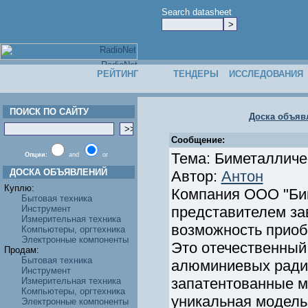
Search datasheet
РЕЙТИНГ
ТЕНДЕРЫ
ИССЛЕДОВАНИЯ
ПОИСК ПО САЙТУ
Доска объяв
Сообщение:
Тема: Биметалличе
Опции:
and
or
ДОСКА ОБЪЯВЛЕНИЙ
Автор:
Антон
Куплю:
Компания ООО "Би
Бытовая техника
Инструмент
представителем з
Измерительная техника
возможность приоб
Компьютеры, оргтехника
Электронные компоненты
Это отечественный
Продам:
Бытовая техника
алюминиевых радиа
Инструмент
запатентованные мо
Измерительная техника
Компьютеры, оргтехника
уникальная модель
Электронные компоненты