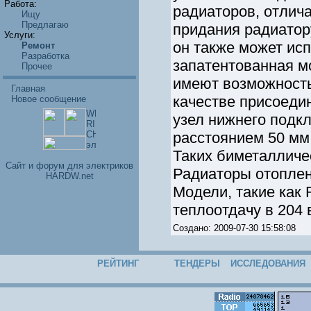
Работа:
радиаторов, отлич
Ищу
Предлагаю
придания радиатор
Услуги:
он также может исп
Ремонт
Разработка
запатентованная мо
Прочее
имеют возможность
Главная
качестве присоеди
Новое сообщение
узел нижнего подк
расстоянием 50 мм
Таких биметалличес
Cайт и форум для электриков
Радиаторы отоплени
HARDW.net
Модели, такие как 
теплоотдачу в 204 в
Создано: 2009-07-30 15:58:08
РЕЙТИНГ
ТЕНДЕРЫ
ИССЛЕДОВАНИЯ