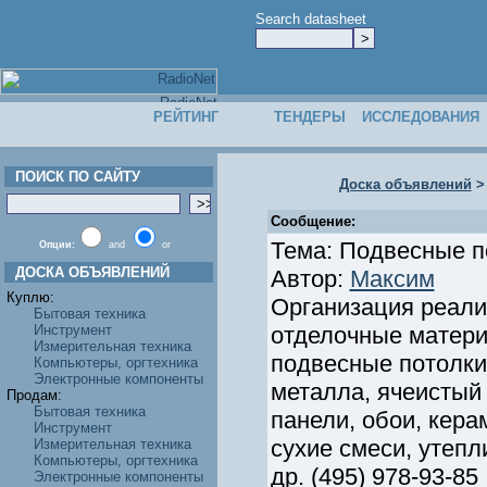
Search datasheet
РЕЙТИНГ
ТЕНДЕРЫ
ИССЛЕДОВАНИЯ
ПОИСК ПО САЙТУ
Доска объявлений
Сообщение:
Тема: Подвесные п
Опции:
and
or
ДОСКА ОБЪЯВЛЕНИЙ
Автор:
Максим
Куплю:
Организация реализ
Бытовая техника
Инструмент
отделочные матери
Измерительная техника
подвесные потолки 
Компьютеры, оргтехника
Электронные компоненты
металла, ячеистый
Продам:
Бытовая техника
панели, обои, кера
Инструмент
сухие смеси, утеп
Измерительная техника
Компьютеры, оргтехника
др. (495) 978-93-85
Электронные компоненты