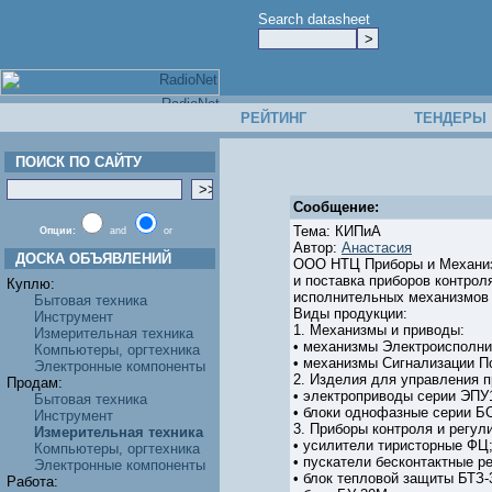
Search datasheet
РЕЙТИНГ
ТЕНДЕРЫ
ПОИСК ПО САЙТУ
Сообщение:
Тема: КИПиА
Опции:
and
or
Автор:
Анастасия
ДОСКА ОБЪЯВЛЕНИЙ
ООО НТЦ Приборы и Механизм
и поставка приборов контро
Куплю:
исполнительных механизмов
Бытовая техника
Виды продукции:
Инструмент
1. Механизмы и приводы:
Измерительная техника
• механизмы Электроисполн
Компьютеры, оргтехника
• механизмы Сигнализации 
Электронные компоненты
2. Изделия для управления
Продам:
• электроприводы серии ЭПУ
Бытовая техника
• блоки однофазные серии Б
Инструмент
3. Приборы контроля и регул
Измерительная техника
• усилители тиристорные ФЦ
Компьютеры, оргтехника
• пускатели бесконтактные 
Электронные компоненты
• блок тепловой защиты БТЗ-3
Работа: