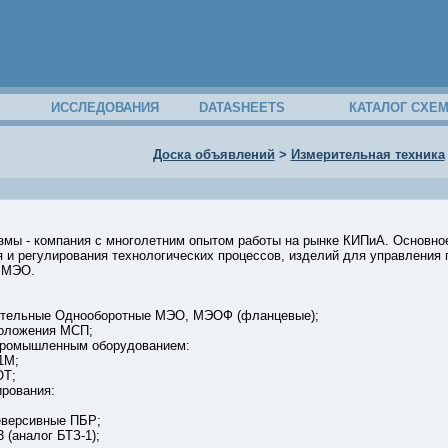
ИССЛЕДОВАНИЯ
DATASHEETS
КАТАЛОГ СХЕ
Доска объявлений
>
Измерительная техника
ы - компания с многолетним опытом работы на рынке КИПиА. Основное
ля и регулирования технологических процессов, изделий для управлени
 МЭО.
ительные Однооборотные МЭО, МЭОФ (фланцевые);
Положения МСП;
 промышленным оборудованием:
1М;
ОТ;
ирования:
;
реверсивные ПБР;
 (аналог БТЗ-1);