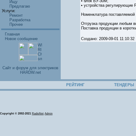
• блок БУ-30М;
Ищу
• устройства регулирующие Р
Предлагаю
Услуги:
Номенклатура поставляемой 
Ремонт
Разработка
Отгрузка продукции любым в
Прочее
Поставка продукции в коротк
Главная
Новое сообщение
Создано: 2009-09-01 11:10:
Cайт и форум для электриков
HARDW.net
РЕЙТИНГ
ТЕНДЕРЫ
Copyright © 2002-2021
RadioNet
Admin