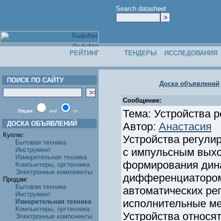
Search datasheet
РЕЙТИНГ
ТЕНДЕРЫ
ИССЛЕДОВАНИЯ
ПОИСК ПО САЙТУ
Доска объявлений
Сообщение:
Тема: Устройства 
Опции:
and
or
ДОСКА ОБЪЯВЛЕНИЙ
Автор:
Анастасия
Куплю:
Устройства регул
Бытовая техника
Инструмент
с импульсным вых
Измерительная техника
формирования дина
Компьютеры, оргтехника
Электронные компоненты
дифференциатором
Продам:
Бытовая техника
автоматических ре
Инструмент
исполнительные ме
Измерительная техника
Компьютеры, оргтехника
Устройства относя
Электронные компоненты