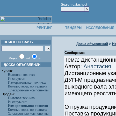
Search datasheet
РЕЙТИНГ
ТЕНДЕРЫ
ИССЛЕДОВАНИЯ
ПОИСК ПО САЙТУ
Доска объявлений
>
Из
Сообщение:
Тема: Дистанционн
Опции:
and
or
ДОСКА ОБЪЯВЛЕНИЙ
Автор:
Анастасия
Куплю:
Дистанционные ук
Бытовая техника
Инструмент
ДУП-М предназначе
Измерительная техника
выходного вала эл
Компьютеры, оргтехника
Электронные компоненты
имеющего реостатн
Продам:
Бытовая техника
Инструмент
Отгрузка продукци
Измерительная техника
Компьютеры, оргтехника
Поставка продукции
Электронные компоненты