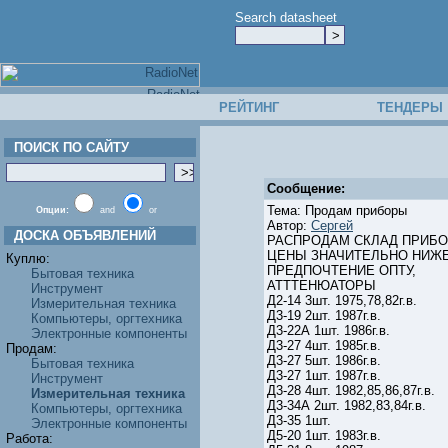
Search datasheet
РЕЙТИНГ
ТЕНДЕРЫ
ПОИСК ПО САЙТУ
Сообщение:
Тема: Продам приборы
Опции:
and
or
Автор:
Сергей
ДОСКА ОБЪЯВЛЕНИЙ
РАСПРОДАМ СКЛАД ПРИБ
ЦЕНЫ ЗНАЧИТЕЛЬНО НИЖ
Куплю:
ПРЕДПОЧТЕНИЕ ОПТУ,
Бытовая техника
АТТТЕНЮАТОРЫ
Инструмент
Д2-14 3шт. 1975,78,82г.в.
Измерительная техника
Д3-19 2шт. 1987г.в.
Компьютеры, оргтехника
Д3-22А 1шт. 1986г.в.
Электронные компоненты
Д3-27 4шт. 1985г.в.
Продам:
Д3-27 5шт. 1986г.в.
Бытовая техника
Д3-27 1шт. 1987г.в.
Инструмент
Д3-28 4шт. 1982,85,86,87г.в.
Измерительная техника
Д3-34А 2шт. 1982,83,84г.в.
Компьютеры, оргтехника
Д3-35 1шт.
Электронные компоненты
Д5-20 1шт. 1983г.в.
Работа: