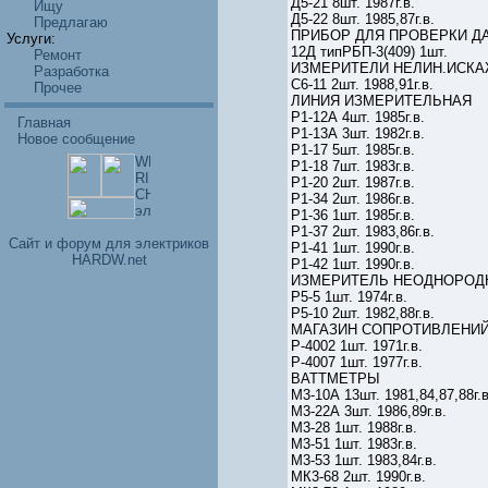
Д5-21 8шт. 1987г.в.
Ищу
Д5-22 8шт. 1985,87г.в.
Предлагаю
ПРИБОР ДЛЯ ПРОВЕРКИ Д
Услуги:
12Д типРБП-3(409) 1шт.
Ремонт
ИЗМЕРИТЕЛИ НЕЛИН.ИСКАЖ
Разработка
С6-11 2шт. 1988,91г.в.
Прочее
ЛИНИЯ ИЗМЕРИТЕЛЬНАЯ
Р1-12А 4шт. 1985г.в.
Главная
Р1-13А 3шт. 1982г.в.
Новое сообщение
Р1-17 5шт. 1985г.в.
Р1-18 7шт. 1983г.в.
Р1-20 2шт. 1987г.в.
Р1-34 2шт. 1986г.в.
Р1-36 1шт. 1985г.в.
Р1-37 2шт. 1983,86г.в.
Cайт и форум для электриков
Р1-41 1шт. 1990г.в.
HARDW.net
Р1-42 1шт. 1990г.в.
ИЗМЕРИТЕЛЬ НЕОДНОРОД
Р5-5 1шт. 1974г.в.
Р5-10 2шт. 1982,88г.в.
МАГАЗИН СОПРОТИВЛЕНИ
Р-4002 1шт. 1971г.в.
Р-4007 1шт. 1977г.в.
ВАТТМЕТРЫ
М3-10А 13шт. 1981,84,87,88г.в
М3-22А 3шт. 1986,89г.в.
М3-28 1шт. 1988г.в.
М3-51 1шт. 1983г.в.
М3-53 1шт. 1983,84г.в.
МК3-68 2шт. 1990г.в.