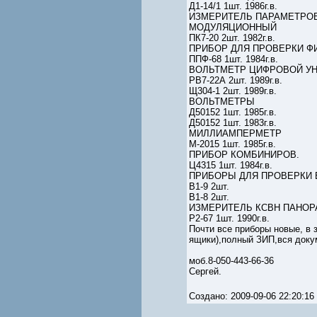
Д1-14/1 1шт. 1986г.в.
ИЗМЕРИТЕЛЬ ПАРАМЕТРО
МОДУЛЯЦИОННЫЙ
ПК7-20 2шт. 1982г.в.
ПРИБОР ДЛЯ ПРОВЕРКИ Ф
ППФ-68 1шт. 1984г.в.
ВОЛЬТМЕТР ЦИФРОВОЙ У
РВ7-22А 2шт. 1989г.в.
Щ304-1 2шт. 1989г.в.
ВОЛЬТМЕТРЫ
Д50152 1шт. 1985г.в.
Д50152 1шт. 1983г.в.
МИЛЛИАМПЕРМЕТР
М-2015 1шт. 1985г.в.
ПРИБОР КОМБИНИРОВ.
Ц4315 1шт. 1984г.в.
ПРИБОРЫ ДЛЯ ПРОВЕРКИ
В1-9 2шт.
В1-8 2шт.
ИЗМЕРИТЕЛЬ КСВН ПАНО
Р2-67 1шт. 1990г.в.
Почти все приборы новые, в 
ящики),полный ЗИП,вся доку
моб.8-050-443-66-36
Сергей.
Создано: 2009-09-06 22:20: