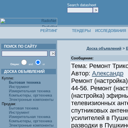
Search datasheet
РЕЙТИНГ
ТЕНДЕРЫ
ИССЛЕДОВАНИЯ
ПОИСК ПО САЙТУ
Доска объявлений
>
Б
Сообщение:
Тема: Ремонт Трик
Опции:
and
or
ДОСКА ОБЪЯВЛЕНИЙ
Автор:
Александр
Куплю:
Ремонт (настройка
Бытовая техника
Инструмент
44-56. Ремонт (нас
Измерительная техника
(настройка) эфирны
Компьютеры, оргтехника
Электронные компоненты
телевизионных ант
Продам:
Бытовая техника
спутниковых антен
Инструмент
усилителей в Пушк
Измерительная техника
Компьютеры, оргтехника
разводки в Пушкино
Электронные компоненты