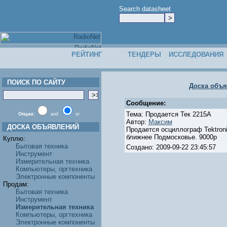
Search datasheet
РЕЙТИНГ
ТЕНДЕРЫ
ИССЛЕДОВАНИЯ
ПОИСК ПО САЙТУ
Доска объ
Сообщение:
Тема: Продается Тек 2215А
Опции:
and
or
Автор:
Максим
ДОСКА ОБЪЯВЛЕНИЙ
Продается осциллограф Tektron
ближнее Подмосковье. 9000р
Куплю:
Бытовая техника
Создано: 2009-09-22 23:45:57
Инструмент
Измерительная техника
Компьютеры, оргтехника
Электронные компоненты
Продам:
Бытовая техника
Инструмент
Измерительная техника
Компьютеры, оргтехника
Электронные компоненты