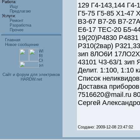
Работа:
129 Г4-143,144 Г4-1
Ищу
Предлагаю
Г5-75 Г5-85 Х1-47 
Услуги:
В3-67 В7-26 В7-27А/
Ремонт
Разработка
Е6-17 ТЕС-20 Б5-44
Прочее
19(20)Р4830 Р4831 
Главная
Р310(2вар) Р321,331
Новое сообщение
зип 8ЛО6И 17ЛО2Х 
43101 Ч3-63/1 зип 
Делит. 1:100, 1:10
Cайт и форум для электриков
Список неликвидов
HARDW.net
Доставка приборов 
7516620@mail.ru 80
Сергей Александр
Создано: 2009-12-08 23:47:02