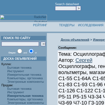
Search datasheet
РЕЙТИНГ
ТЕНДЕРЫ
ИССЛЕДОВАНИЯ
ПОИСК ПО САЙТУ
Доска объявлений
>
Измерит
Сообщение:
Тема: Осциллограф
Опции:
and
or
ДОСКА ОБЪЯВЛЕНИЙ
Автор:
Сергей
Куплю:
Осциллографы, ген
Бытовая техника
Инструмент
вольтметры, магаз
Измерительная техника
С1-55 С1-64А С1-65
Компьютеры, оргтехника
Электронные компоненты
С1-83 С1-93 С1-96 
Продам:
Бытовая техника
С1-126 С1-122 С1-1
Инструмент
Р5-11 Р5-15 Ч3-34 
Измерительная техника
Компьютеры, оргтехника
Ч3-69 Ч7-10 Г3-109 
Электронные компоненты