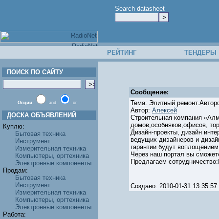
Search datasheet
РЕЙТИНГ
ТЕНДЕРЫ
ПОИСК ПО САЙТУ
Сообщение:
Тема: Элитный ремонт.Авторс
Опции:
and
or
Автор:
Алексей
ДОСКА ОБЪЯВЛЕНИЙ
Строительная компания «Алма
домов,особняков,офисов, то
Куплю:
Дизайн-проекты, дизайн инте
Бытовая техника
ведущих диэайнеров и дизайн
Инструмент
гарантии будут воплощение
Измерительная техника
Через наш портал вы сможете
Компьютеры, оргтехника
Предлагаем сотрудничество:М
Электронные компоненты
Продам:
Бытовая техника
Инструмент
Создано: 2010-01-31 13:35:
Измерительная техника
Компьютеры, оргтехника
Электронные компоненты
Работа: