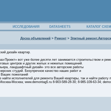
ИССЛЕДОВАНИЯ
DATASHEETS
КАТАЛОГ СХЕ
Доска объявлений
>
Ремонт
>
Элитный ремонт.Авторск
кий дизайн квартир.
з-Проект» вот уже более десяти лет занимается строительством и ремо
рговых центров и других жилых и нежилых помещений.
рьера, ландшафтный дизайн- это все авторские работы
ерских студий. Безупречное качество наших работ и
м Ваших пожеланий
 найти исполнителей для ремонта Вашей квартиры, так и найти работу п
осква-Москва; www.demontag5.ru 8-903-589-28-30; 8-985-109-63-34; demo
57