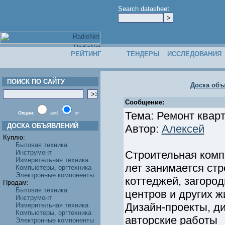
Search datasheet
РЕЙТИНГ
ТЕНДЕРЫ
ИССЛЕДОВАНИЯ
ПОИСК ПО САЙТУ
Доска объ
Сообщение:
Тема: Ремонт квар
Опции:
and
or
ДОСКА ОБЪЯВЛЕНИЙ
Автор:
Алексей
Куплю:
Бытовая техника
Инструмент
Строительная комп
Измерительная техника
лет занимается стр
Компьютеры, оргтехника
Электронные компоненты
коттеджей, загоро
Продам:
Бытовая техника
центров и других 
Инструмент
Дизайн-проекты, д
Измерительная техника
Компьютеры, оргтехника
авторские работы
Электронные компоненты