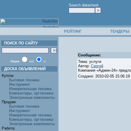
Search datasheet
РЕЙТИНГ
ТЕНДЕРЫ
ПОИСК ПО САЙТУ
Сообщение:
Тема: услуги
Опции:
and
or
Автор:
Сергей
ДОСКА ОБЪЯВЛЕНИЙ
Компания «Админ-24» предла
Куплю:
Создано: 2010-02-05 15:06:
Бытовая техника
Инструмент
Измерительная техника
Компьютеры, оргтехника
Электронные компоненты
Продам:
Бытовая техника
Инструмент
Измерительная техника
Компьютеры, оргтехника
Электронные компоненты
Работа: