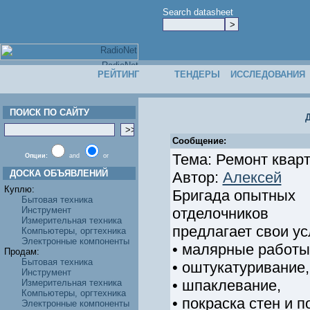
Search datasheet
РЕЙТИНГ
ТЕНДЕРЫ
ИССЛЕДОВАНИЯ
ПОИСК ПО САЙТУ
Сообщение:
Тема: Ремонт квар
Опции:
and
or
ДОСКА ОБЪЯВЛЕНИЙ
Автор:
Алексей
Куплю:
Бригада опытных
Бытовая техника
Инструмент
отделочников
Измерительная техника
предлагает свои ус
Компьютеры, оргтехника
Электронные компоненты
• малярные работы
Продам:
Бытовая техника
• оштукатуривание,
Инструмент
• шпаклевание,
Измерительная техника
Компьютеры, оргтехника
• покраска стен и п
Электронные компоненты