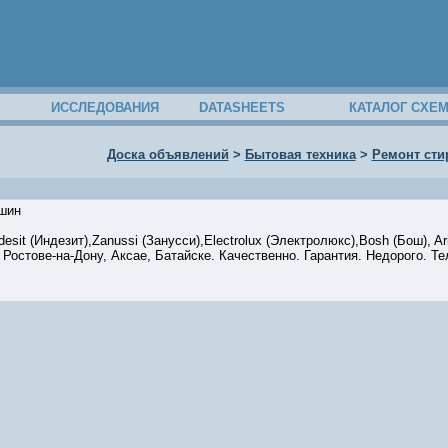
ИССЛЕДОВАНИЯ
DATASHEETS
КАТАЛОГ СХЕ
Доска объявлений
>
Бытовая техника
>
Ремонт ст
ашин
it (Индезит),Zanussi (Занусси),Electrolux (Электролюкс),Bosh (Бош), Aris
остове-на-Дону, Аксае, Батайске. Качественно. Гарантия. Недорого. Тел.: 
43