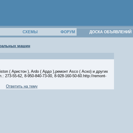
М
СХЕМЫ
ФОРУМ
ДОСКА ОБЪЯВЛЕНИЙ
иральных машин
ton ( Аристон ), Ardo ( Ардо ),ремонт Asco ( Аско) и других
273-55-62, 8-950-840-73-00, 8-928-160-50-60.http://remont-
Ответить на тему