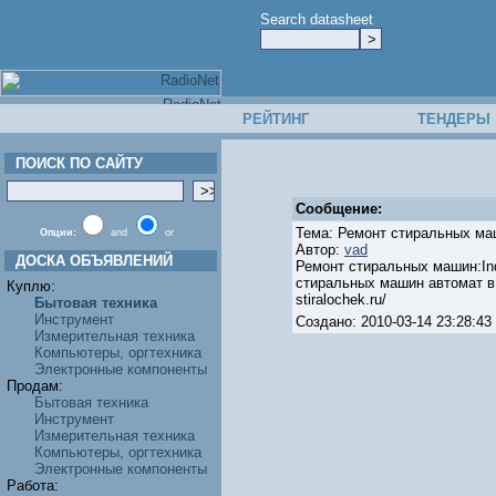
Search datasheet
РЕЙТИНГ
ТЕНДЕРЫ
ПОИСК ПО САЙТУ
Сообщение:
Тема: Ремонт стиральных м
Опции:
and
or
Автор:
vad
ДОСКА ОБЪЯВЛЕНИЙ
Ремонт стиральных машин:Indes
стиральных машин автомат в Р
Куплю:
stiralochek.ru/
Бытовая техника
Инструмент
Создано: 2010-03-14 23:28:
Измерительная техника
Компьютеры, оргтехника
Электронные компоненты
Продам:
Бытовая техника
Инструмент
Измерительная техника
Компьютеры, оргтехника
Электронные компоненты
Работа: