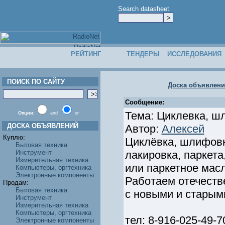
Search datasheet
РЕЙТИНГ
ТЕНДЕРЫ
ИССЛЕДОВАНИЯ
ПОИСК ПО САЙТУ
Доска объявлен
Сообщение:
Тема: Циклевка, шл
Опции:
and
or
ДОСКА ОБЪЯВЛЕНИЙ
Автор:
Алексей
Куплю:
Циклёвка, шлифовк
Бытовая техника
Инструмент
лакировка, паркета
Измерительная техника
или паркетное мас
Компьютеры, оргтехника
Электронные компоненты
Работаем отечеств
Продам:
Бытовая техника
с новыми и старым
Инструмент
Измерительная техника
Компьютеры, оргтехника
тел: 8-916-025-49-
Электронные компоненты